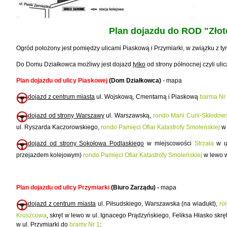
Plan dojazdu do ROD "Złot
Ogród położony jest pomiędzy ulicami Piaskową i Przymiarki, w związku z ty
Do Domu Działkowca możliwy jest dojazd
tylko
od strony północnej czyli uli
Plan dojazdu od ulicy Piaskowej
(Dom Działkowca)
- mapa
dojazd z centrum miasta
ul. Wojskową, Cmentarną i Piaskową
barma Nr
dojazd od strony Warszawy
ul. Warszawską,
rondo Marii Curii-Skłodows
ul. Ryszarda Kaczorowskiego,
rondo Pamięci Ofiar Katastrofy Smoleńskiej
w 
dojazd od strony Sokołowa Podlaskiego
w miejscowości
Strzała
w ul
przejazdem kolejowym)
rondo Pamięci Ofiar Katastrofy Smoleńskiej
w lewo 
Plan dojazdu od ulicy Przymiarki
(Biuro Zarządu) -
mapa
dojazd z centrum miasta
ul. Piłsudskiego, Warszawska (na wiadukt),
ro
Kruszcowa
, skręt w lewo w ul. Ignacego Prądzyńskiego, Feliksa Hłasko skr
w ul. Przymiarki do
bramy Nr 1
;