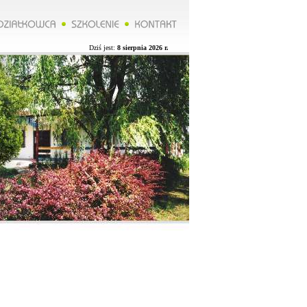
**Zarząd ROD organizuje wycieczkę do Lublina więcej na naszej stronie.**********Zarząd ROD organizuje wyc
Dziś jest:
8 sierpnia 2026 r.