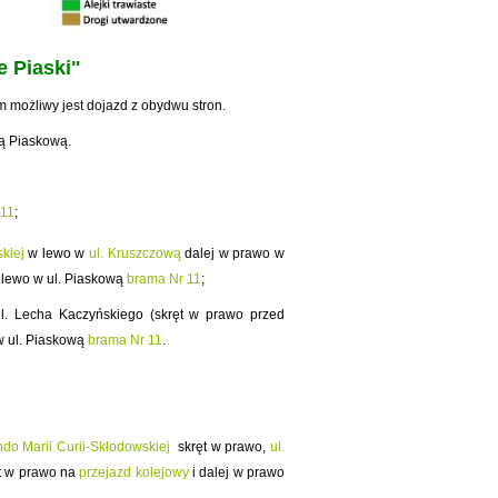
e Piaski"
m możliwy jest dojazd z obydwu stron.
cą Piaskową.
 11
;
kiej
w lewo w
ul. Kruszczową
dalej w prawo w
lewo w ul. Piaskową
brama Nr 11
;
. Lecha Kaczyńskiego (skręt w prawo przed
w ul. Piaskową
brama Nr 11
.
ndo Marii Curii-Skłodowskiej
skręt w prawo,
ul.
ęt w prawo na
przejazd kolejowy
i dalej w prawo