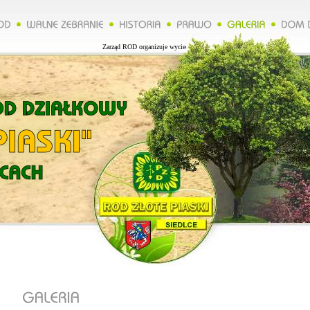
Zarząd ROD organizuje wycieczkę do Lublina więcej na naszej stronie.****