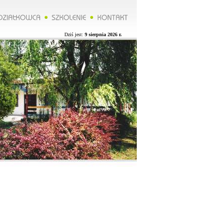
******Zarząd ROD organizuje wycieczkę do Lublina więcej na naszej stronie.**********Zarząd ROD organizuje
Dziś jest:
9 sierpnia 2026 r.