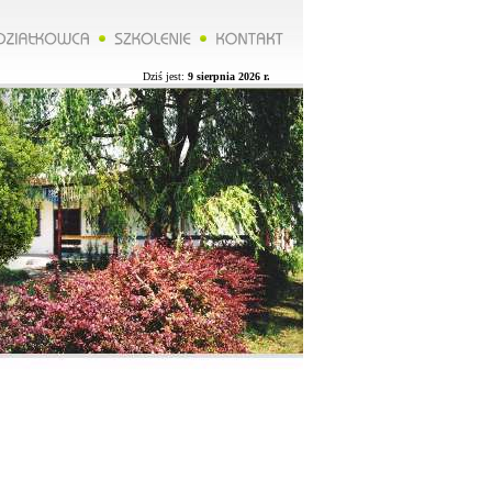
*******Zarząd ROD organizuje wycieczkę do Lublina więcej na naszej stronie.**********Zarząd ROD organizuj
Dziś jest:
9 sierpnia 2026 r.