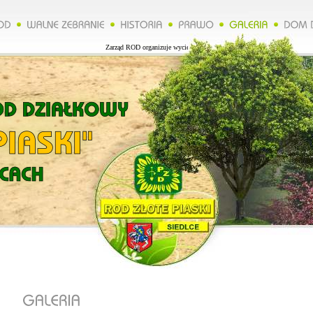
Zarząd ROD organizuje wycieczkę do Lublina więcej na naszej stronie.***