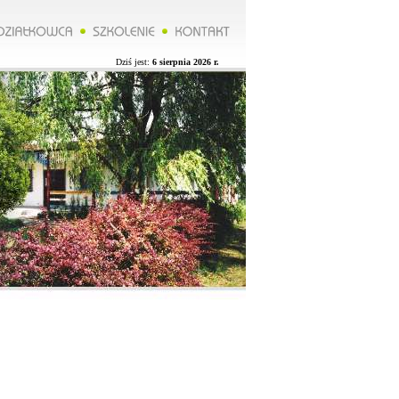
*******Zarząd ROD organizuje wycieczkę do Lublina więcej na naszej stronie.**********Zarząd ROD organizu
Dziś jest:
6 sierpnia 2026 r.