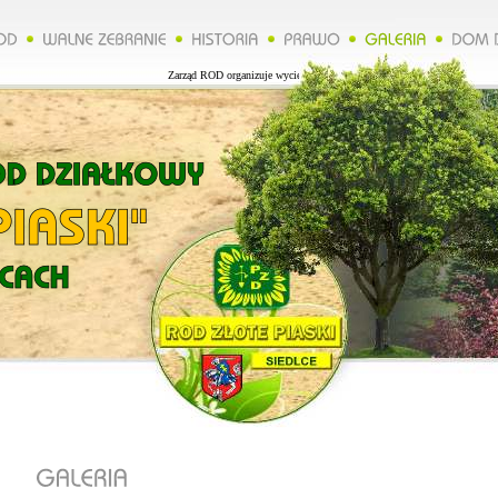
Zarząd ROD organizuje wycieczkę do Lublina więcej na naszej stronie.***