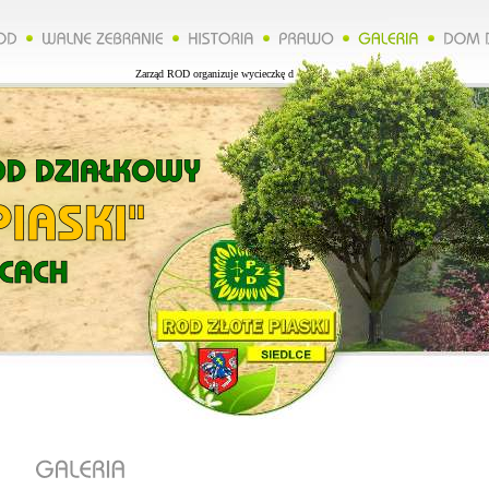
Zarząd ROD organizuje wycieczkę do Lublina więcej na naszej stronie.**********