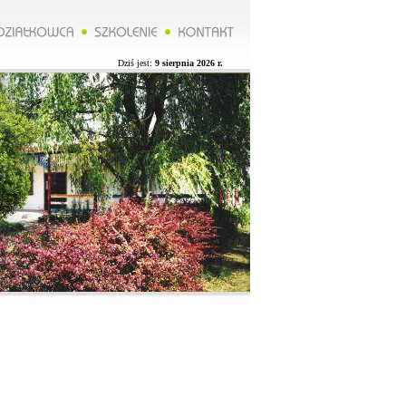
Zarząd ROD organizuje wycieczkę do Lublina więcej na naszej stronie.**********Zarząd ROD organizuje wyci
Dziś jest:
9 sierpnia 2026 r.