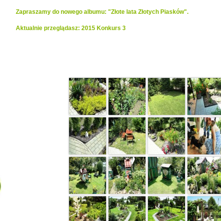
Zapraszamy do nowego albumu: "Złote lata Złotych Piasków".
Aktualnie przeglądasz: 2015 Konkurs 3
Realizacje