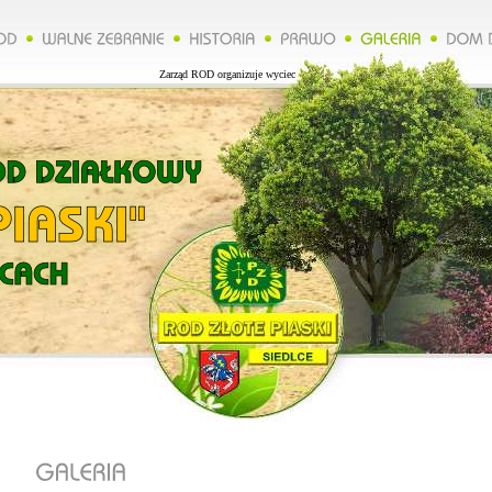
Zarząd ROD organizuje wycieczkę do Lublina więcej na naszej stronie.*****