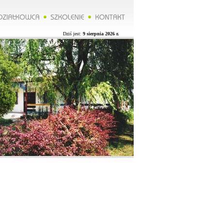
*****Zarząd ROD organizuje wycieczkę do Lublina więcej na naszej stronie.**********Zarząd ROD organizuje
Dziś jest:
9 sierpnia 2026 r.