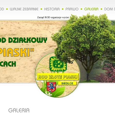
Zarząd ROD organizuje wycieczkę do Lublina więcej na naszej stronie.*****