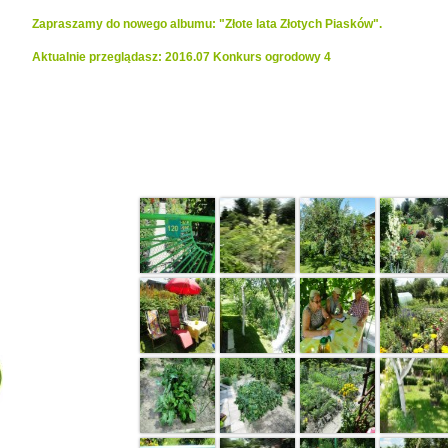
Zapraszamy do nowego albumu: "Złote lata Złotych Piasków".
Aktualnie przeglądasz: 2016.07 Konkurs ogrodowy 4
Realizacje