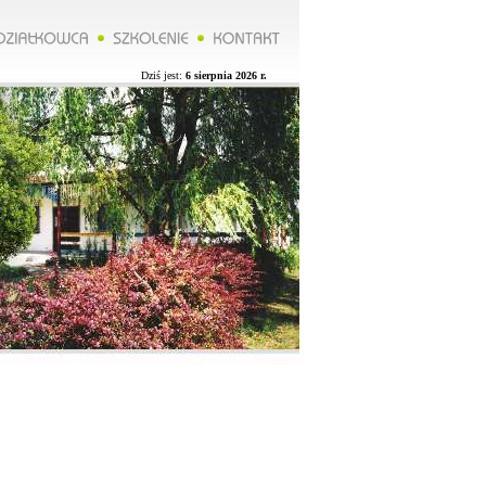
*****Zarząd ROD organizuje wycieczkę do Lublina więcej na naszej stronie.**********Zarząd ROD organizuje
Dziś jest:
6 sierpnia 2026 r.