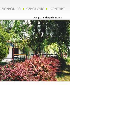
*******Zarząd ROD organizuje wycieczkę do Lublina więcej na naszej stronie.**********Zarząd ROD organizuj
Dziś jest:
8 sierpnia 2026 r.