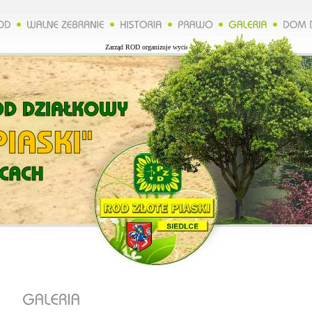
Zarząd ROD organizuje wycieczkę do Lublina więcej na naszej stronie.***