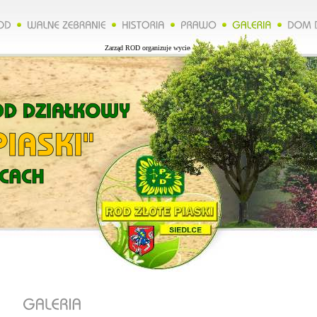
Zarząd ROD organizuje wycieczkę do Lublina więcej na naszej stronie.****