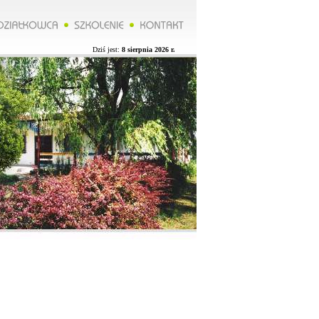
******Zarząd ROD organizuje wycieczkę do Lublina więcej na naszej stronie.**********Zarząd ROD organizuje
Dziś jest:
8 sierpnia 2026 r.