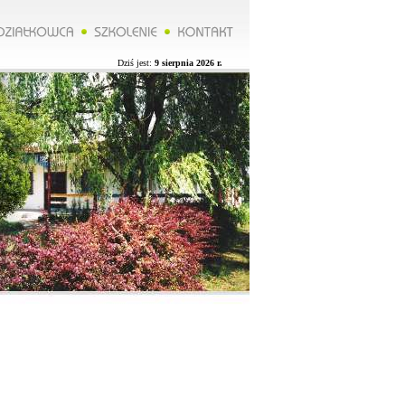
*****Zarząd ROD organizuje wycieczkę do Lublina więcej na naszej stronie.**********Zarząd ROD organizuje 
Dziś jest:
9 sierpnia 2026 r.