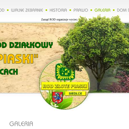
Zarząd ROD organizuje wycieczkę do Lublina więcej na naszej stronie.*****