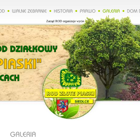
Zarząd ROD organizuje wycieczkę do Lublina więcej na naszej stronie.****