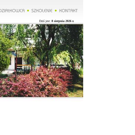
******Zarząd ROD organizuje wycieczkę do Lublina więcej na naszej stronie.**********Zarząd ROD organizuje
Dziś jest:
8 sierpnia 2026 r.